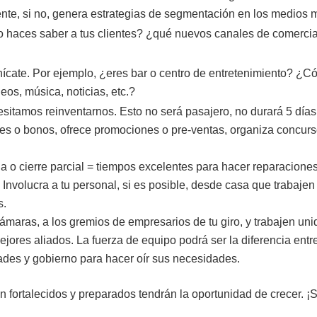
nte, si no, genera estrategias de segmentación en los medios 
o haces saber a tus clientes? ¿qué nuevos canales de comercia
ate. Por ejemplo, ¿eres bar o centro de entretenimiento? ¿Cómo
eos, música, noticias, etc.?
sitamos reinventarnos. Esto no será pasajero, no durará 5 d
 o bonos, ofrece promociones o pre-ventas, organiza concursos,
 o cierre parcial = tiempos excelentes para hacer reparaciones 
nvolucra a tu personal, si es posible, desde casa que trabajen 
s.
 cámaras, a los gremios de empresarios de tu giro, y trabajen u
ejores aliados. La fuerza de equipo podrá ser la diferencia entr
ades y gobierno para hacer oír sus necesidades.
 fortalecidos y preparados tendrán la oportunidad de crecer. ¡S