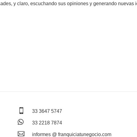
des, y claro, escuchando sus opiniones y generando nuevas i

33 3647 5747

33 2218 7874

informes @ franquiciatunegocio.com