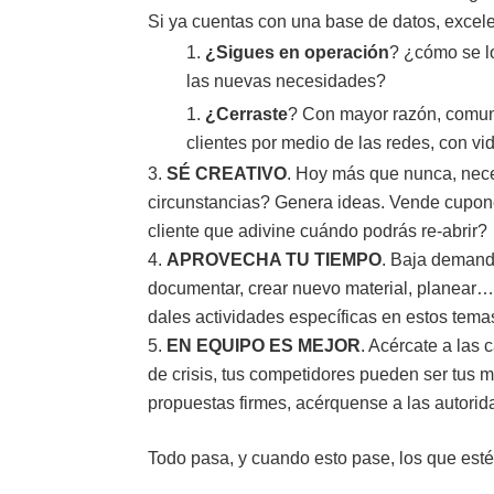
Si ya cuentas con una base de datos, excele
¿Sigues en operación
? ¿cómo se l
las nuevas necesidades?
¿Cerraste
? Con mayor razón, comuníc
clientes por medio de las redes, con vid
SÉ CREATIVO
. Hoy más que nunca, nece
circunstancias? Genera ideas. Vende cupones
cliente que adivine cuándo podrás re-abrir?
APROVECHA TU TIEMPO
. Baja demanda
documentar, crear nuevo material, planear… I
dales actividades específicas en estos tema
EN EQUIPO ES MEJOR
. Acércate a las
de crisis, tus competidores pueden ser tus m
propuestas firmes, acérquense a las autorid
Todo pasa, y cuando esto pase, los que estén