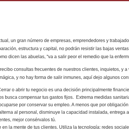
actual, un gran número de empresas, emprendedores y trabajador
aración, estructura y capital, no podrán resistir las bajas ventas
omo dicen las abuelas, “va a salir peor el remedio que la enfer
recibo consultas frecuentes de nuestros clientes, inquietos, y 
mágica, y no hay forma de salir inmunes, aquí dejo algunos con
Cerrar o abrir tu negocio es una decisión principalmente financie
nos busca compensar tus gastos fijos. Extrema medidas sanitarias
eocuparse por conservar su empleo. A menos que por obligación 
 alterna al personal, disminuye la capacidad instalada, entrega
entes, mejor consérvalos tú.
e en la mente de tus clientes. Utiliza la tecnología: redes social