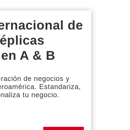
ernacional de
réplicas
 en A & B
ración de negocios y
eroamérica. Estandariza,
onaliza tu negocio.