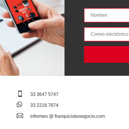

33 3647 5747

33 2218 7874

informes @ franquiciatunegocio.com