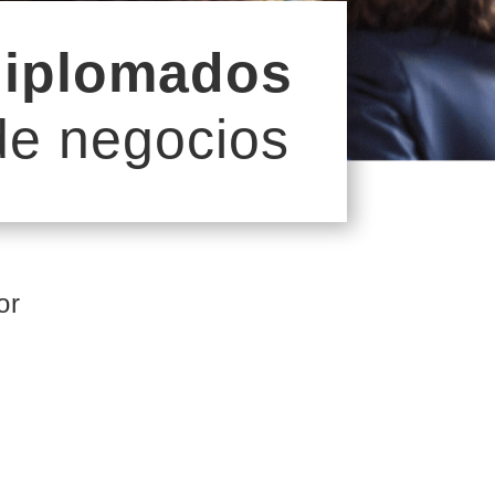
diplomados
de negocios
or