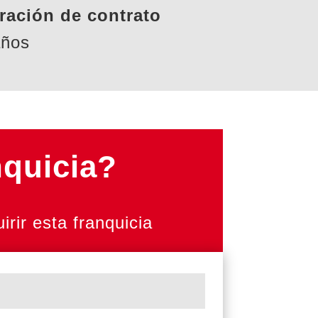
ración de contrato
años
nquicia?
rir esta franquicia