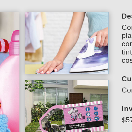
De
Co
pla
co
tin
co
Cu
Co
In
$5