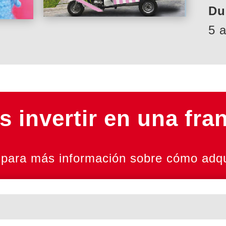
Du
5 
 invertir en una fra
para más información sobre cómo adqui