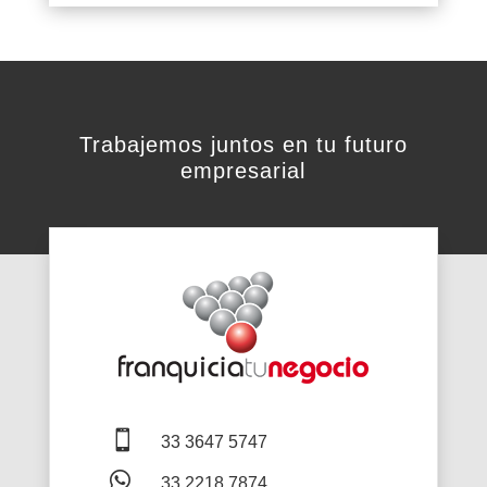
Trabajemos juntos en tu futuro
empresarial

33 3647 5747

33 2218 7874