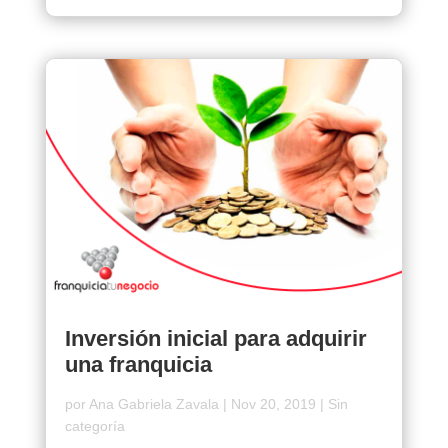
Inversión inicial para adquirir
una franquicia
por
Ana Gabriela Zavala
|
Nov 20, 2019
|
Sin
categoría