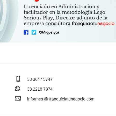

33 3647 5747

33 2218 7874

informes @ franquiciatunegocio.com