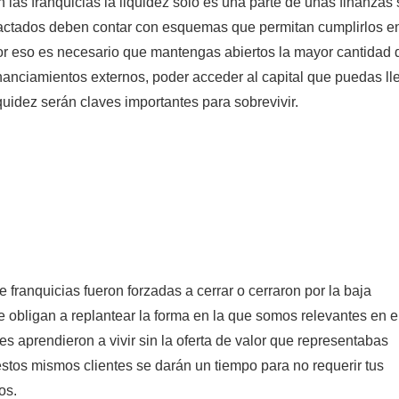
n las franquicias la liquidez solo es una parte de unas finanz
actados deben contar con esquemas que permitan cumplirlos en 
or eso es necesario que mantengas abiertos la mayor cantidad d
inanciamientos externos, poder acceder al capital que puedas lle
iquidez serán claves importantes para sobrevivir.
 franquicias fueron forzadas a cerrar o cerraron por la baja
obligan a replantear la forma en la que somos relevantes en e
s aprendieron a vivir sin la oferta de valor que representabas
, estos mismos clientes se darán un tiempo para no requerir tus
os.