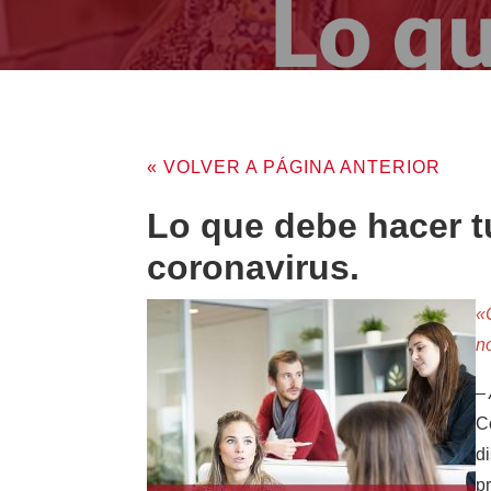
« VOLVER A PÁGINA ANTERIOR
Lo que debe hacer tu
coronavirus.
«
n
–
C
d
p