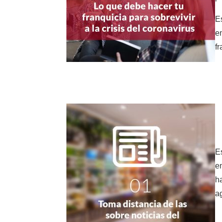
E
e
f
E
e
h
a