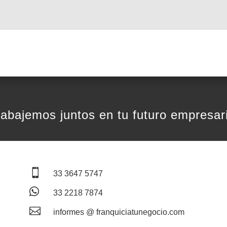
rabajemos juntos en tu futuro empresari

33 3647 5747

33 2218 7874

informes @ franquiciatunegocio.com